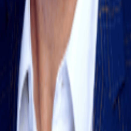
.ch
.ch