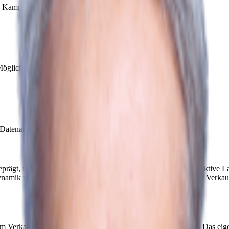
en Kampagnen auf Google und Social-Media.
glichkeiten sollten genutzt werden!
Datenanalyse helfen, den richtigen Käufer zu finden.
prägt, insbesondere bei Familien und Berufspendlern. Die attraktive
namik und zukünftige Entwicklungen helfen Eigentümern, den Verkauf 
m Verkauf Ihrer Immobilie in Aesch (ZH) eine wichtige Rolle. Das eig