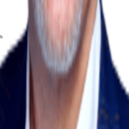
ch
ch
.ch