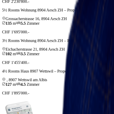
CHF 2'230'800.-
5½ Rooms Wohnung 8904 Aesch ZH – Property Market by comparis
Grossacherstrasse
16
,
8904
Aesch ZH
135
m²
5.5
Zimmer
CHF 1'695'000.-
3½ Rooms Wohnung 8904 Aesch ZH – Property Market by comparis
Eichacherstrasse
21
,
8904
Aesch ZH
102
m²
3.5
Zimmer
CHF 1'455'400.-
4½ Rooms Haus 8907 Wettswil – Property Market by comparis.ch
,
8907
Wettswil am Albis
127
m²
4.5
Zimmer
CHF 1'895'000.-