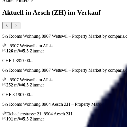
Aktuelle Inserate
Aktuell in Aesch (ZH) im Verkauf
5½ Rooms Wohnung 8907 Wettswil – Property Market by comparis.
,
8907
Wettswil am Albis
126
m²
5.5
Zimmer
CHF 1'395'000.-
6½ Rooms Wohnung 8907 Wettswil – Property Market by comparis.
,
8907
Wettswil am Albis
252
m²
6.5
Zimmer
CHF 3'190'000.-
5½ Rooms Wohnung 8904 Aesch ZH – Property Market by comparis
Eichacherstrasse
21
,
8904
Aesch ZH
191
m²
5.5
Zimmer