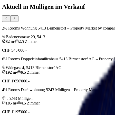
Aktuell in Mülligen im Verkauf
2½ Rooms Wohnung 5413 Birmenstorf – Property Market by compar
Badenerstrasse
29
,
5413
82
m²
2.5
Zimmer
CHF 545'000.-
6½ Rooms Doppeleinfamilienhaus 5413 Birmenstorf AG – Property 
Widegass
4
,
5413
Birmenstorf AG
192
m²
6.5
Zimmer
CHF 1'650'000.-
4½ Rooms Dachwohnung 5243 Mülligen – Property Market by compa
,
5243
Mülligen
185
m²
4.5
Zimmer
CHF 1'195'000.-