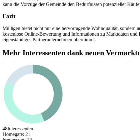
kann die Vorzüge der Gemeinde den Bedürfnissen potenzieller Käufer g
Fazit
Mülligen bietet nicht nur eine hervorragende Wohnqualität, sondern 
kostenlose Online-Bewertung und Informationen zu Marktdaten und P
eigenständiges Partnerunternehmen übernimmt.
Mehr Interessenten dank neuen Vermarkt
48
Interessenten
Homegate
:
21
Immoscout
:
18