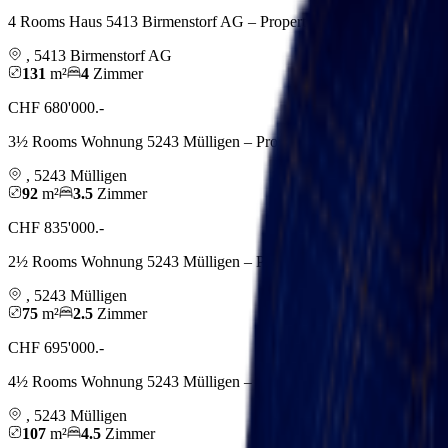
4 Rooms Haus 5413 Birmenstorf AG – Property Market by comparis
,
5413
Birmenstorf AG
131
m²
4
Zimmer
CHF 680'000.-
3½ Rooms Wohnung 5243 Mülligen – Property Market by comparis.
,
5243
Mülligen
92
m²
3.5
Zimmer
CHF 835'000.-
2½ Rooms Wohnung 5243 Mülligen – Property Market by comparis.
,
5243
Mülligen
75
m²
2.5
Zimmer
CHF 695'000.-
4½ Rooms Wohnung 5243 Mülligen – Property Market by comparis.
,
5243
Mülligen
107
m²
4.5
Zimmer