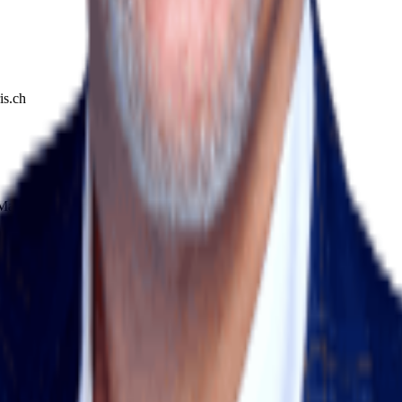
is.ch
Market by comparis.ch
ris.ch