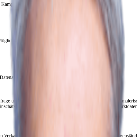
en Kampagnen auf Google und Social-Media.
glichkeiten sollten genutzt werden!
Datenanalyse helfen, den richtigen Käufer zu finden.
rage und stabile Preise aus. Die attraktive Lage, umgeben von maleris
Einschätzung einer Immobilie und die Planung des Verkaufs. Marktdat
 Verkauf in Mülligen eine wichtige Rolle übernehmen. Als eigenständ