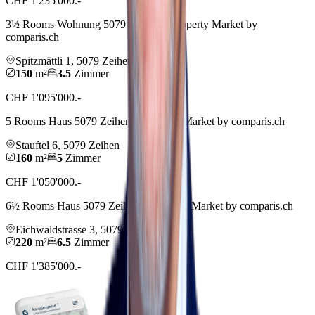
CHF 1'235'000.-
3½ Rooms Wohnung 5079 Zeihen – Property Market by
comparis.ch
Spitzmättli
1
,
5079
Zeihen
150
m²
3.5
Zimmer
CHF 1'095'000.-
5 Rooms Haus 5079 Zeihen – Property Market by comparis.ch
Stauftel
6
,
5079
Zeihen
160
m²
5
Zimmer
CHF 1'050'000.-
6½ Rooms Haus 5079 Zeihen – Property Market by comparis.ch
Eichwaldstrasse
3
,
5079
Zeihen
220
m²
6.5
Zimmer
CHF 1'385'000.-