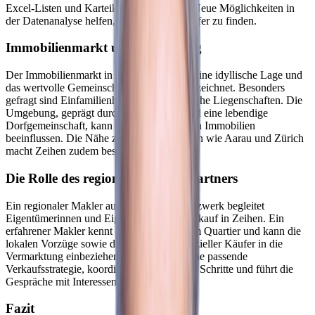
Excel-Listen und Karteikarten sind passé. Neue Möglichkeiten in
der Datenanalyse helfen, den richtigen Käufer zu finden.
Immobilienmarkt und Umgebung
Der Immobilienmarkt in Zeihen ist durch seine idyllische Lage und
das wertvolle Gemeinschaftsgefühl gekennzeichnet. Besonders
gefragt sind Einfamilienhäuser und historische Liegenschaften. Die
Umgebung, geprägt durch grüne Felder und eine lebendige
Dorfgemeinschaft, kann die Nachfrage nach Immobilien
beeinflussen. Die Nähe zu grösseren Städten wie Aarau und Zürich
macht Zeihen zudem besonders attraktiv.
Die Rolle des regionalen Maklerpartners
Ein regionaler Makler aus dem avendo-Netzwerk begleitet
Eigentümerinnen und Eigentümer beim Verkauf in Zeihen. Ein
erfahrener Makler kennt die Preisniveaus im Quartier und kann die
lokalen Vorzüge sowie die Wünsche potenzieller Käufer in die
Vermarktung einbeziehen. Er entwickelt eine passende
Verkaufsstrategie, koordiniert die einzelnen Schritte und führt die
Gespräche mit Interessenten.
Fazit