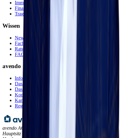
Immobilien
Finanzierungsberatung
Tragbarkeitsanalyse
Wissen
News
Fachwissen
Ratgeber
FAQ
avendo
Infos zur Plattform
Das avendo Prinzip
Das Team
Kontakt
Karriere
Regionen
avendo AG,
Hauptsitz