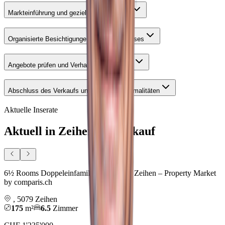
Markteinführung und gezielte Vermarktung
Organisierte Besichtigungen und Open Houses
Angebote prüfen und Verhandlungen führen
Abschluss des Verkaufs und rechtliche Formalitäten
Aktuelle Inserate
Aktuell in Zeihen im Verkauf
6½ Rooms Doppeleinfamilienhaus 5079 Zeihen – Property Market
by comparis.ch
,
5079
Zeihen
175
m²
6.5
Zimmer