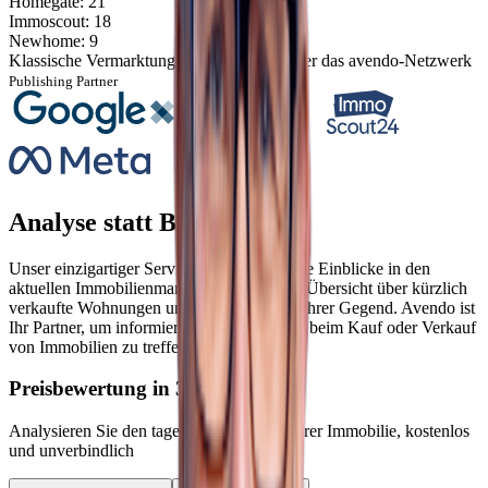
Homegate
:
21
Immoscout
:
18
Newhome
:
9
Klassische Vermarktung
Vermarktung über das avendo-Netzwerk
Publishing Partner
Analyse statt Bauchgefühl.
Unser einzigartiger Service liefert detaillierte Einblicke in den
aktuellen Immobilienmarkt, inklusive einer Übersicht über kürzlich
verkaufte Wohnungen und deren Preise in Ihrer Gegend. Avendo ist
Ihr Partner, um informierte Entscheidungen beim Kauf oder Verkauf
von Immobilien zu treffen.
Preisbewertung in 3 Minuten!
Analysieren Sie den tagesaktuellen Wert Ihrer Immobilie, kostenlos
und unverbindlich