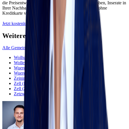
die Preisentwicklung in Ihrer Region, neue Baueingaben, Inserate in
Ihrer Nachbarschaft und vieles mehr! Kostenlos und ohne
Kreditkarte vollumfänglich nutzbar!
Jetzt kostenlos anmelden
Weitere Gemeinden
Alle Gemeinden anzeigen
Wolhusen
Wollerau
Wuerenlingen
Wuerenlos
Zeiningen
Zell (LU)
Zell (ZH)
Zetzwil