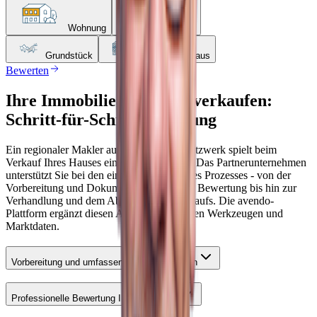
Wohnung
Haus
Grundstück
Mehrfamilienhaus
Bewerten
Ihre Immobilie in Zeihen verkaufen:
Schritt-für-Schritt-Anleitung
Ein regionaler Makler aus dem avendo-Netzwerk spielt beim
Verkauf Ihres Hauses eine wichtige Rolle. Das Partnerunternehmen
unterstützt Sie bei den einzelnen Phasen des Prozesses - von der
Vorbereitung und Dokumentation über die Bewertung bis hin zur
Verhandlung und dem Abschluss des Verkaufs. Die avendo-
Plattform ergänzt diesen Ablauf mit digitalen Werkzeugen und
Marktdaten.
Vorbereitung und umfassende Dokumentation
Professionelle Bewertung Ihrer Immobilie