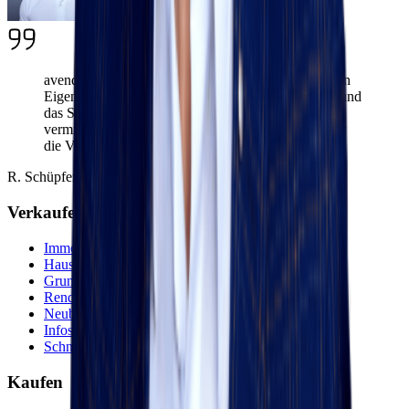
avendo ist die Plattform, nicht der Makler: Wir liefern
Eigentümerinnen und Eigentümern die Marktdaten und
das System für eine fundierte Entscheidung – und
vermitteln sie an einen regionalen Maklerpartner, der
die Vermarktung vor Ort übernimmt.
R. Schüpfer, CEO avendo
Verkaufen
Immobilie verkaufen
Haus / Wohnung
Grundstück
Renditeobjekt
Neubauprojekte
Infos zur Bewertung
Schnellbewertung
Kaufen