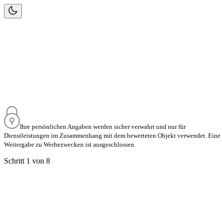
Schätzen könn
genau!
✅
Bewertung je
✅
Unlimitiert k
✅
Tagesaktuell
Wohnung
Haus
Me
Weiter
Ihre persönlichen Angaben werden sicher verwahrt und nur für
Dienstleistungen im Zusammenhang mit dem bewerteten Objekt verwendet. Eine
Weitergabe zu Werbezwecken ist ausgeschlossen.
Schritt 1 von 8