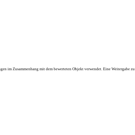
en viele, nur niemand so genau!
derzeit anpassbar
ostenlos nutzbar
e Preisanalyse
hrfamilienhaus
Grundstück
tungen im Zusammenhang mit dem bewerteten Objekt verwendet. Eine Weitergabe zu