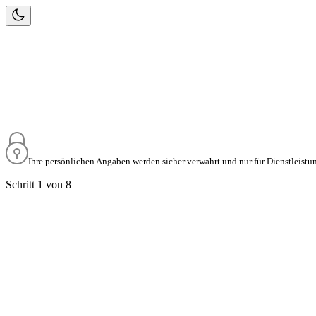
Schätzen könn
✅
Bewertung je
✅
Unlimitiert k
✅
Tagesaktuell
Wohnung
Haus
Me
Weiter
Ihre persönlichen Angaben werden sicher verwahrt und nur für Dienstleis
Schritt 1 von 8